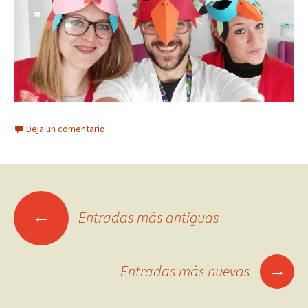
Deja un comentario
Ir
←
Entradas más antiguas
a
→
Entradas más nuevas
las