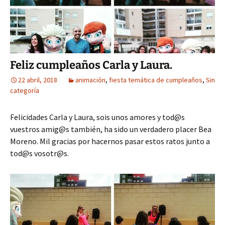
Feliz cumpleaños Carla y Laura.
22 abril, 2018
animación
,
fiesta temática de cumpleaños
,
Sin
categoría
Felicidades Carla y Laura, sois unos amores y tod@s
vuestros amig@s también, ha sido un verdadero placer Bea
Moreno. Mil gracias por hacernos pasar estos ratos junto a
tod@s vosotr@s.