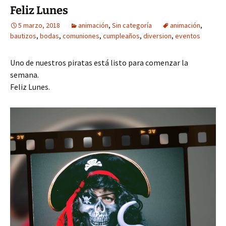
Feliz Lunes
5 marzo, 2018
animación
,
Sin categoría
animación
,
bautizos
,
bodas
,
comuniones
,
cumpleaños
,
diversion
,
eventos
Uno de nuestros piratas está listo para comenzar la
semana.
Feliz Lunes.