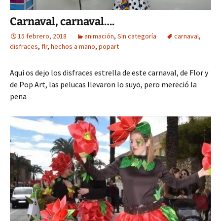
Carnaval, carnaval….
15 febrero, 2018
animación
,
Sin categoría
carnaval
,
disfraces
,
flr
,
hechos a mano
,
popart
Aqui os dejo los disfraces estrella de este carnaval, de Flor y
de Pop Art, las pelucas llevaron lo suyo, pero mereció la
pena