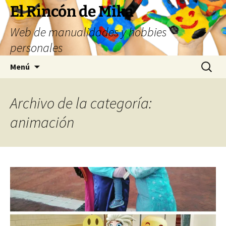
Saltar
El Rincón de Mika
al
Web de manualidades y hobbies
contenido
personales
Buscar:
Menú
Archivo de la categoría:
animación