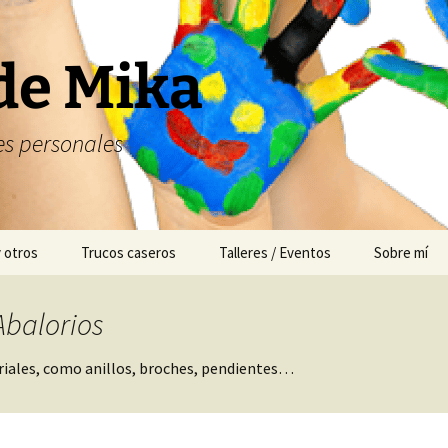
de Mika
s personales
y otros
Trucos caseros
Talleres / Eventos
Sobre mí
Cuentacuentos
Abalorios
Mesas dulces
eriales, como anillos, broches, pendientes…
Animación