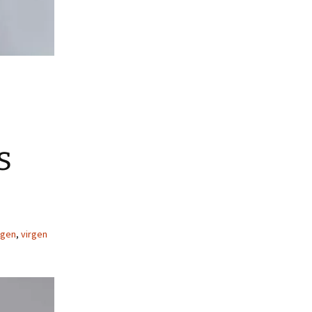
s
rgen
,
virgen