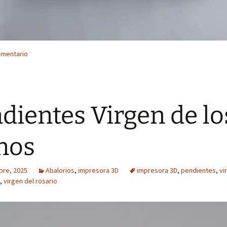
omentario
dientes Virgen de lo
nos
bre, 2025
Abalorios
,
impresora 3D
impresora 3D
,
pendientes
,
vi
,
virgen del rosario