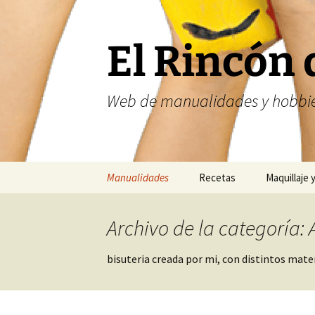
Saltar
al
contenido
El Rincón 
Web de manualidades y hobbie
Manualidades
Recetas
Maquillaje 
Fofuchas
Nailart
Archivo de la categoría: 
Abalorios
bisuteria creada por mi, con distintos mat
Costura