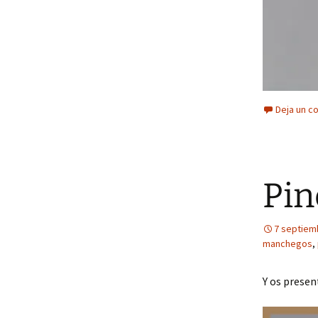
Deja un c
Pin
7 septiem
manchegos
,
Y os presen