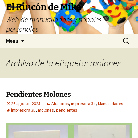
Saltar
El Rincón de Mika
al
Web de manualidades y hobbies
contenido
personales
Buscar:
Menú
Archivo de la etiqueta: molones
Pendientes Molones
26 agosto, 2025
Abalorios
,
impresora 3d
,
Manualidades
impresora 3D
,
molones
,
pendientes