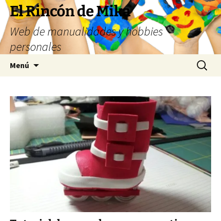
Saltar
El Rincón de Mika
al
Web de manualidades y hobbies
contenido
personales
Buscar:
Menú