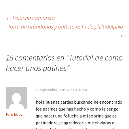
Navegación
←
Fofucha camarera
Tarta de arándanos y buttercream de philadelphia
→
de
entradas
15 comentarios en “
Tutorial de como
hacer unos patines
”
15 septiembre, 2015 a las 8:58 pm
hola buenas tardes buscando he encontrado
los patines que has hecho y como le tengo
tere hdez
que hacer una fofucha a mi sobrina que es
patinadora,te agradecería me enviaras el