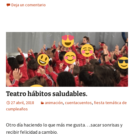
Deja un comentario
Teatro hábitos saludables.
27 abril, 2018
animación
,
cuentacuentos
,
fiesta temática de
cumpleaños
Otro día haciendo lo que más me gusta….sacar sonrisas y
recibir felicidad a cambio.