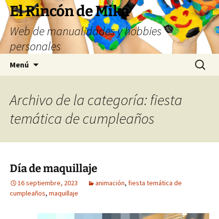
Saltar
El Rincón de Mika
al
Web de manualidades y hobbies
contenido
personales
Buscar:
Menú
Archivo de la categoría: fiesta
temática de cumpleaños
Día de maquillaje
16 septiembre, 2023
animación
,
fiesta temática de
cumpleaños
,
maquillaje