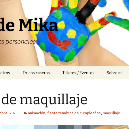
de Mika
s personales
 otros
Trucos caseros
Talleres / Eventos
Sobre mí
Cuentacuentos
 de maquillaje
Mesas dulces
Animación
mbre, 2023
animación
,
fiesta temática de cumpleaños
,
maquillaje