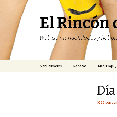
Saltar
al
contenido
El Rincón 
Web de manualidades y hobbie
Manualidades
Recetas
Maquillaje y
Fofuchas
Nailart
Día
Abalorios
Costura
16 septie