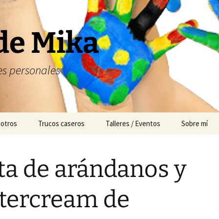
de Mika
s personales
 otros
Trucos caseros
Talleres / Eventos
Sobre mí
Cuentacuentos
ta de arándanos y
Mesas dulces
Animación
tercream de