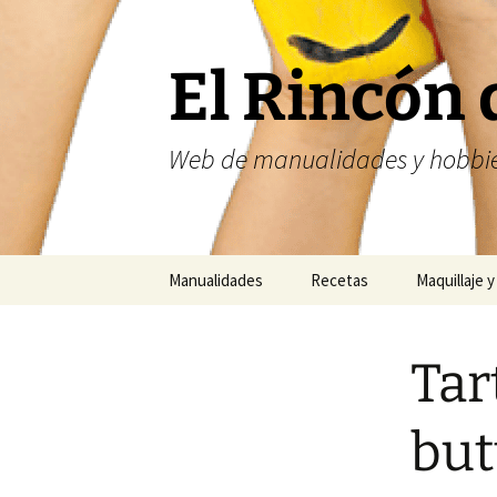
Saltar
al
contenido
El Rincón 
Web de manualidades y hobbie
Manualidades
Recetas
Maquillaje y
Fofuchas
Nailart
Tar
Abalorios
Costura
but