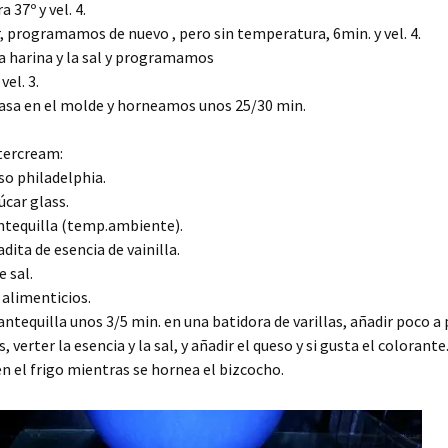
 37º y vel. 4.
, programamos de nuevo , pero sin temperatura, 6min. y vel. 4.
a harina y la sal y programamos
el. 3.
masa en el molde y horneamos unos 25/30 min.
tercream:
so philadelphia.
úcar glass.
ntequilla (temp.ambiente).
dita de esencia de vainilla.
e sal.
alimenticios.
ntequilla unos 3/5 min. en una batidora de varillas, añadir poco a 
, verter la esencia y la sal, y añadir el queso y si gusta el colorante
n el frigo mientras se hornea el bizcocho.