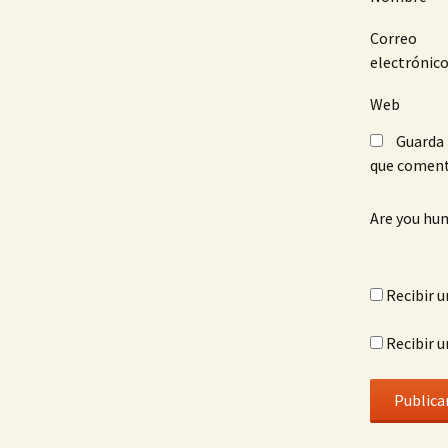
Correo
electrónic
Web
Guarda 
que coment
Are you hu
Recibir u
Recibir u