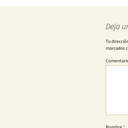
Navegación
de
Deja u
entradas
Tu direcció
marcados 
Comentari
Nombre
*