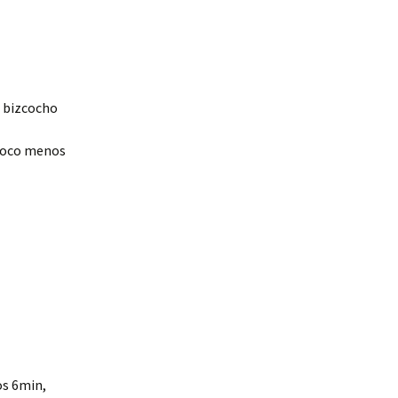
n bizcocho
 poco menos
os 6min,