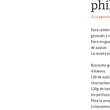
phi
22 agosto
Para celebr
genovés y r
Para mi gus
de azúcar.
La receta es
Bizcocho g
4 huevos.
120 de azúc
Una cuchara
120g de har
Un pellizco 
Para la pre
Colocamos 