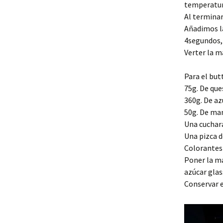
temperatura
Al terminar
Añadimos l
4segundos, v
Verter la 
Para el but
75g. De que
360g. De az
50g. De ma
Una cuchara
Una pizca d
Colorantes 
Poner la ma
azúcar glass
Conservar e