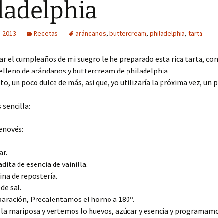
ladelphia
, 2013
Recetas
arándanos
,
buttercream
,
philadelphia
,
tarta
ar el cumpleaños de mi suegro le he preparado esta rica tarta, co
elleno de arándanos y buttercream de philadelphia.
to, un poco dulce de más, asi que, yo utilizaría la próxima vez, un
 sencilla:
enovés:
ar.
dita de esencia de vainilla.
ina de repostería.
de sal.
paración, Precalentamos el horno a 180º.
la mariposa y vertemos lo huevos, azúcar y esencia y programam