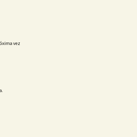
róxima vez
a.