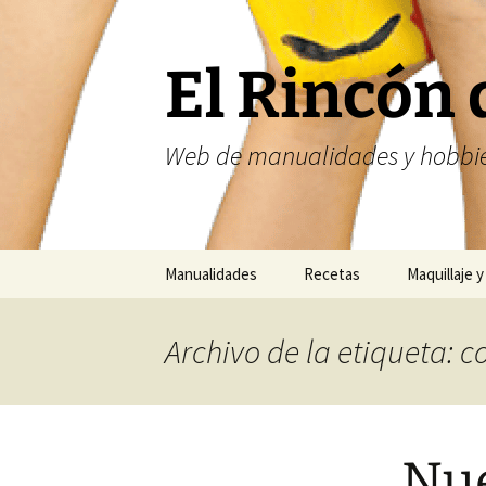
Saltar
al
contenido
El Rincón 
Web de manualidades y hobbie
Manualidades
Recetas
Maquillaje y
Fofuchas
Nailart
Archivo de la etiqueta: c
Abalorios
Costura
Nue