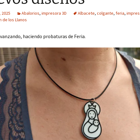
, 2025
Abalorios
,
impresora 3D
Albacete
,
colgante
,
feria
,
impres
n de los Llanos
vanzando, haciendo probaturas de Feria.