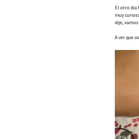
El otro dia
muy curioso
dije, vamos 
A ver que o