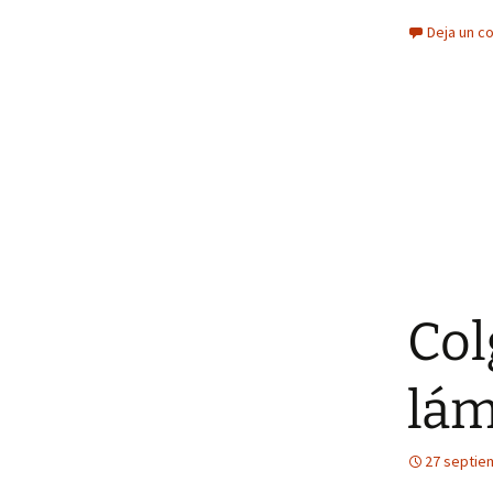
Deja un c
Col
lá
27 septie