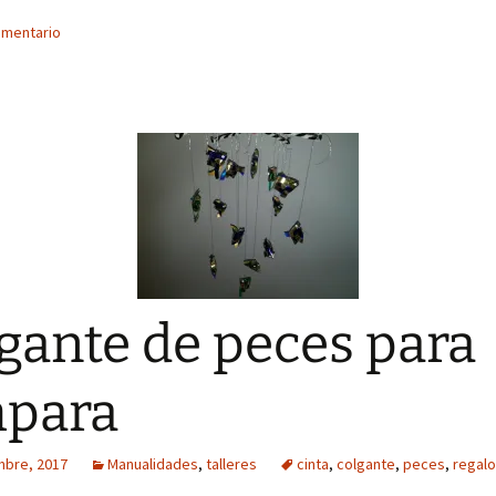
omentario
gante de peces para
mpara
mbre, 2017
Manualidades
,
talleres
cinta
,
colgante
,
peces
,
regalo