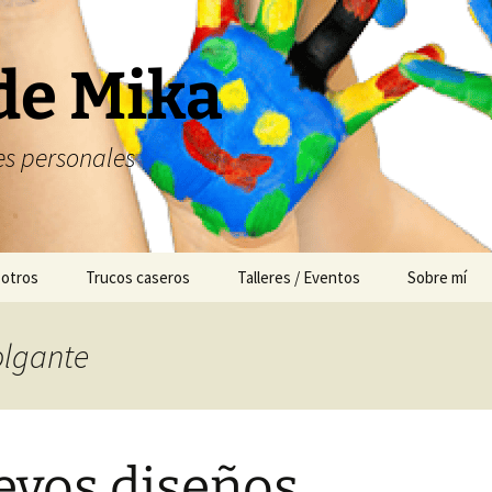
de Mika
s personales
 otros
Trucos caseros
Talleres / Eventos
Sobre mí
Cuentacuentos
olgante
Mesas dulces
Animación
vos diseños