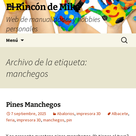
Saltar
El Rincón de Mika
al
Web de manualidades y hobbies
contenido
personales
Buscar:
Menú
Archivo de la etiqueta:
manchegos
Pines Manchegos
7 septiembre, 2025
Abalorios
,
impresora 3D
Albacete
,
feria
,
impresora 3D
,
manchegos
,
pin