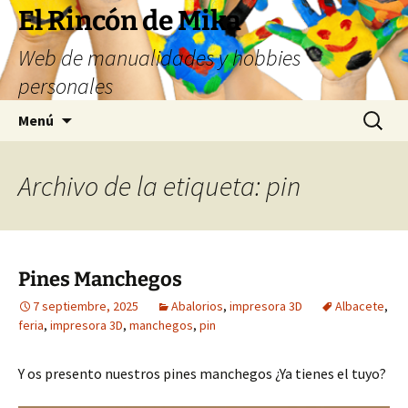
Saltar
El Rincón de Mika
al
Web de manualidades y hobbies
contenido
personales
Buscar:
Menú
Archivo de la etiqueta: pin
Pines Manchegos
7 septiembre, 2025
Abalorios
,
impresora 3D
Albacete
,
feria
,
impresora 3D
,
manchegos
,
pin
Y os presento nuestros pines manchegos ¿Ya tienes el tuyo?