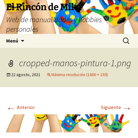
Saltar
El Rincón de Mika
al
Web de manualidades y hobbies
contenido
personales
Buscar:
Menú
cropped-manos-pintura-1.png
22 agosto, 2021
Máxima resolución (1600 × 230)
←
→
Anterior
Siguiente