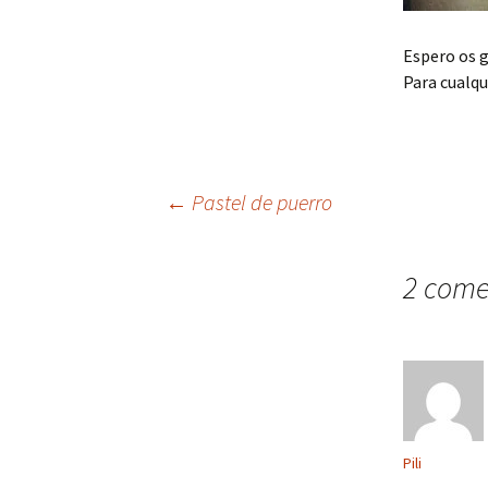
Espero os g
Para cualqu
Navegación
←
Pastel de puerro
de
2 come
entradas
Pili