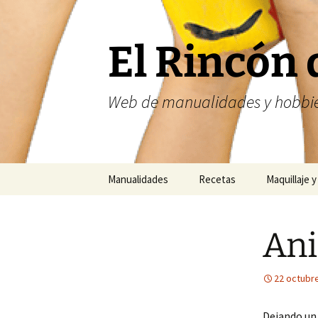
Saltar
al
contenido
El Rincón 
Web de manualidades y hobbie
Manualidades
Recetas
Maquillaje y
Fofuchas
Nailart
Ani
Abalorios
Costura
22 octubr
Dejando un 