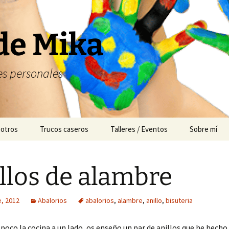
de Mika
s personales
 otros
Trucos caseros
Talleres / Eventos
Sobre mí
Cuentacuentos
llos de alambre
Mesas dulces
Animación
e, 2012
Abalorios
abalorios
,
alambre
,
anillo
,
bisuteria
poco la cocina a un lado, os enseño un par de anillos que he hecho