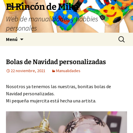
Saltar
El Rincón de Mika
al
Web de manualidades y hobbies
contenido
personales
Buscar:
Menú
Bolas de Navidad personalizadas
22 noviembre, 2021
Manualidades
Nosotros ya tenemos las nuestras, bonitas bolas de
Navidad personalizadas.
Mi pequeña mujercita está hecha una artista.