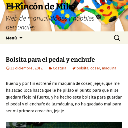
Saltar
El Rincón de Mika
al
Web de manualidades y hobbies
contenido
personales
Buscar:
Menú
Bolsita para el pedal y enchufe
11 diciembre, 2012
Costura
bolsita
,
coser
,
maquina
Bueno y por fin estrené mi maquina de coser, jejeje, que me
ha sacao loca hasta que le he pillao el punto para que ni se
quedara flojo ni fuerte, y he hecho esta bolsita para guardar
el pedal y el enchufe de la.máquina, no ha quedado mal para
ser mi primera creación, jejeje.