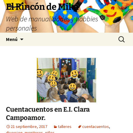
Saltar
El Rincón de Mika
al
Web de manualidades y hobbies
contenido
personales
Buscar:
Menú
Cuentacuentos en E.I. Clara
Campoamor.
21 septiembre, 2017
talleres
cuentacuentos
,
diversion
,
monitores
,
niños