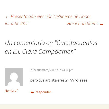
Navegación
←
Presentación elección Hellineros de Honor
infantil 2017
Haciendo títeres
→
de
Un comentario en “
Cuentacuentos
entradas
en E.I. Clara Campoamor.
”
23 septiembre, 2017 a las 4:10 pm
pero que artista eres..??????oleeee
Nombre*
Responder