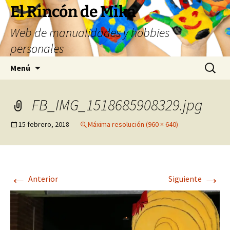
Saltar
El Rincón de Mika
al
Web de manualidades y hobbies
contenido
personales
Buscar:
Menú
FB_IMG_1518685908329.jpg
15 febrero, 2018
Máxima resolución (960 × 640)
←
→
Anterior
Siguiente