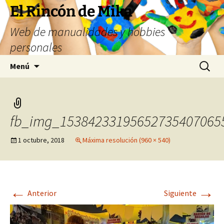
Saltar
El Rincón de Mika
al
Web de manualidades y hobbies
contenido
personales
Buscar:
Menú
fb_img_153842331956527354070655
1 octubre, 2018
Máxima resolución (960 × 540)
←
→
Anterior
Siguiente