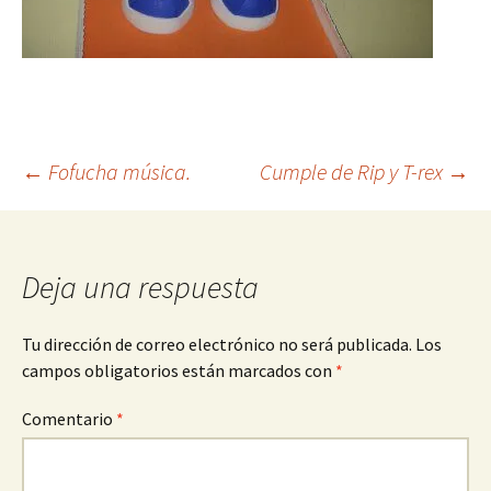
Navegación
←
Fofucha música.
Cumple de Rip y T-rex
→
de
Deja una respuesta
entradas
Tu dirección de correo electrónico no será publicada.
Los
campos obligatorios están marcados con
*
Comentario
*