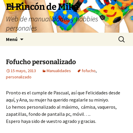
Saltar
El Rincón de Mika
al
Web de manualidades y hobbies
contenido
personales
Buscar:
Menú
Fofucho personalizado
15 mayo, 2013
Manualidades
fofucho
,
personalizado
Pronto es el cumple de Pascual, así que Felicidades desde
aquí, y Ana, su mujer ha querido regalarle su miniyo.
Lo hemos personalizado al máximo, cámisa, vaqueros,
zapatillas, fondo de pantalla pc, móvil…..
Espero haya sido de vuestro agrado y gracias.