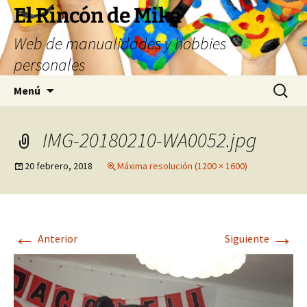
Saltar
El Rincón de Mika
al
Web de manualidades y hobbies
contenido
personales
Buscar:
Menú
IMG-20180210-WA0052.jpg
20 febrero, 2018
Máxima resolución (1200 × 1600)
←
→
Anterior
Siguiente