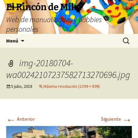
Saltar
El Rincón de Mika
al
Web de manualidades y hobbies
contenido
personales
Buscar:
Menú
img-20180704-
wa00242107237582713270696.jpg
5 julio, 2018
Máxima resolución (1599 × 899)
←
→
Anterior
Siguiente