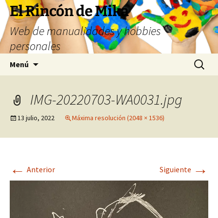
Saltar
El Rincón de Mika
al
Web de manualidades y hobbies
contenido
personales
Buscar:
Menú
IMG-20220703-WA0031.jpg
13 julio, 2022
Máxima resolución (2048 × 1536)
←
→
Anterior
Siguiente