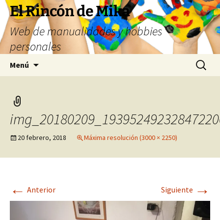
Saltar
El Rincón de Mika
al
Web de manualidades y hobbies
contenido
personales
Buscar:
Menú
img_20180209_19395249232847220
20 febrero, 2018
Máxima resolución (3000 × 2250)
←
→
Anterior
Siguiente