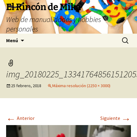
Saltar
El Rincón de Mika
al
Web de manualidades y hobbies
contenido
personales
Buscar:
Menú
img_20180225_13341764856151205
25 febrero, 2018
Máxima resolución (2250 × 3000)
←
→
Anterior
Siguiente