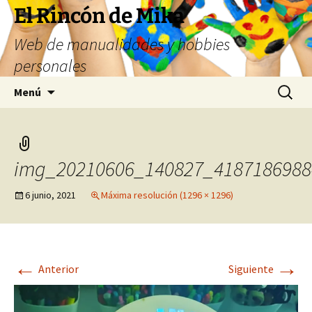
Saltar
El Rincón de Mika
al
Web de manualidades y hobbies
contenido
personales
Buscar:
Menú
img_20210606_140827_4187186988
6 junio, 2021
Máxima resolución (1296 × 1296)
←
→
Anterior
Siguiente