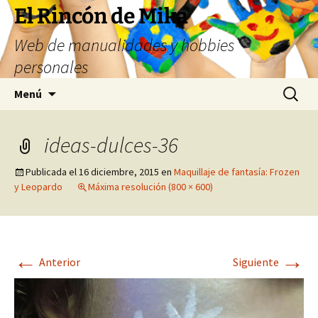
Saltar
El Rincón de Mika
al
Web de manualidades y hobbies
contenido
personales
Buscar:
Menú
ideas-dulces-36
Publicada el
16 diciembre, 2015
en
Maquillaje de fantasía: Frozen
y Leopardo
Máxima resolución (800 × 600)
←
→
Anterior
Siguiente