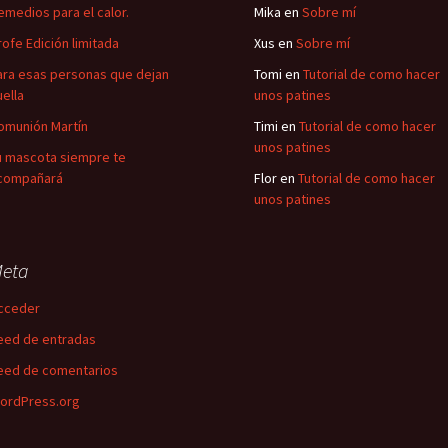
emedios para el calor.
Mika
en
Sobre mí
rofe Edición limitada
Xus
en
Sobre mí
ara esas personas que dejan
Tomi
en
Tutorial de como hacer
uella
unos patines
omunión Martín
Timi
en
Tutorial de como hacer
unos patines
u mascota siempre te
compañará
Flor
en
Tutorial de como hacer
unos patines
eta
cceder
eed de entradas
eed de comentarios
ordPress.org