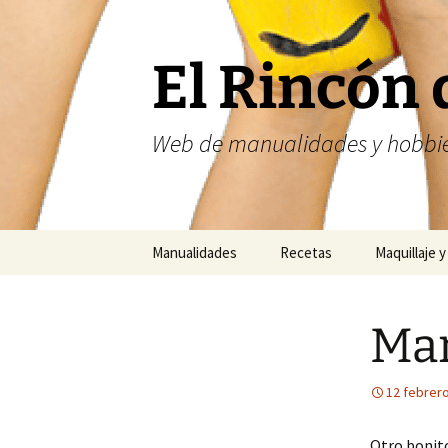
Saltar
al
contenido
El Rincón 
Web de manualidades y hobbie
Manualidades
Recetas
Maquillaje y
Fofuchas
Nailart
Mar
Abalorios
Costura
12 febrero
Otro bonito