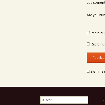
que coment
Are you hu
Recibir u
Recibir u
Sign me u
Buscar:
E