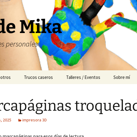
de Mika
s personales
 otros
Trucos caseros
Talleres / Eventos
Sobre mí
Cuentacuentos
capáginas troquela
Mesas dulces
Animación
, 2025
impresora 3D
 marcapáginas para esos días de lectura.