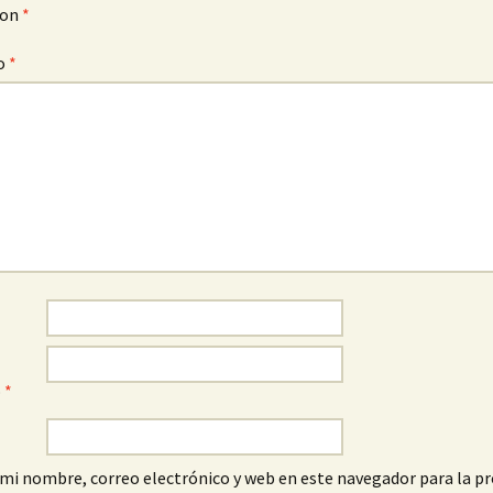
con
*
o
*
o
*
mi nombre, correo electrónico y web en este navegador para la p