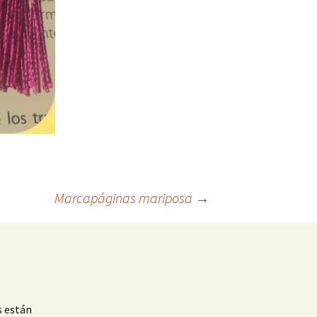
Marcapáginas mariposa
→
s están