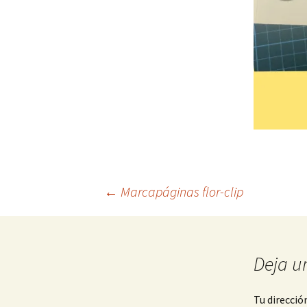
Navegación
←
Marcapáginas flor-clip
de
Deja u
entradas
Tu direcció