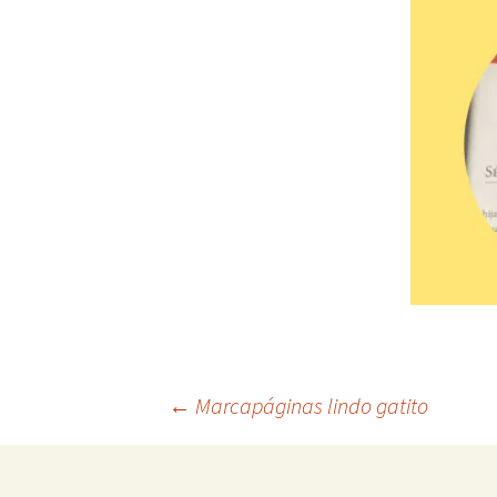
Navegación
←
Marcapáginas lindo gatito
de