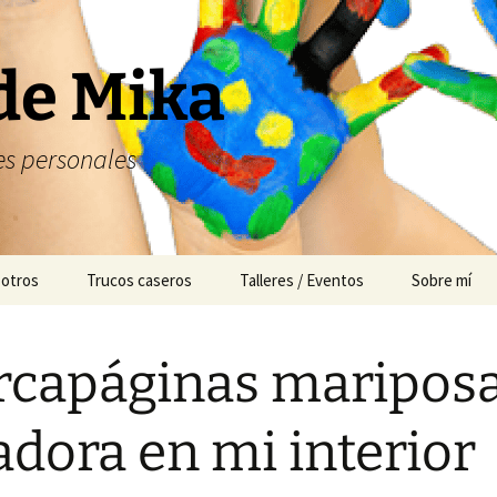
de Mika
s personales
 otros
Trucos caseros
Talleres / Eventos
Sobre mí
Cuentacuentos
capáginas maripos
Mesas dulces
Animación
adora en mi interior