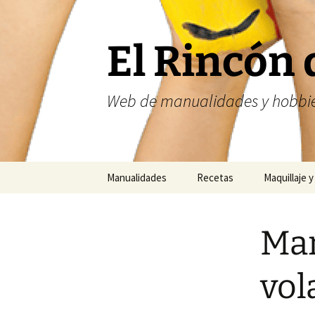
Saltar
al
contenido
El Rincón 
Web de manualidades y hobbie
Manualidades
Recetas
Maquillaje y
Fofuchas
Nailart
Mar
Abalorios
Costura
vol