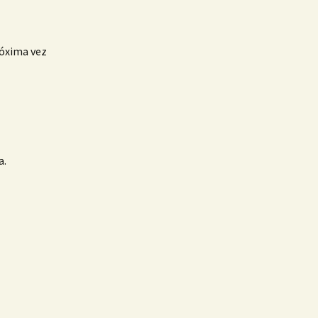
róxima vez
a.