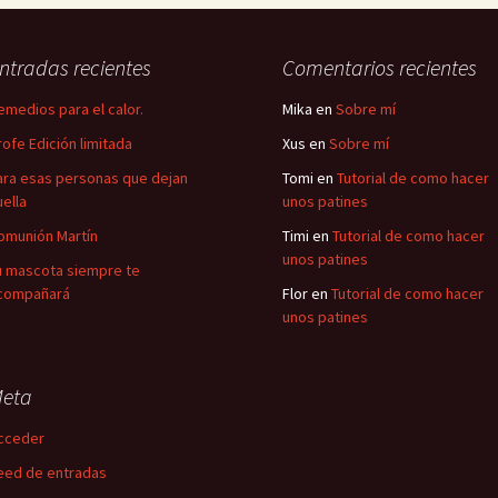
ntradas recientes
Comentarios recientes
emedios para el calor.
Mika
en
Sobre mí
rofe Edición limitada
Xus
en
Sobre mí
ara esas personas que dejan
Tomi
en
Tutorial de como hacer
uella
unos patines
omunión Martín
Timi
en
Tutorial de como hacer
unos patines
u mascota siempre te
compañará
Flor
en
Tutorial de como hacer
unos patines
eta
cceder
eed de entradas