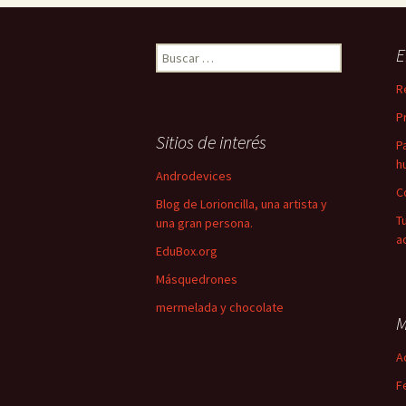
Buscar:
E
R
P
Sitios de interés
P
h
Androdevices
C
Blog de Lorioncilla, una artista y
T
una gran persona.
a
EduBox.org
Másquedrones
mermelada y chocolate
M
A
F