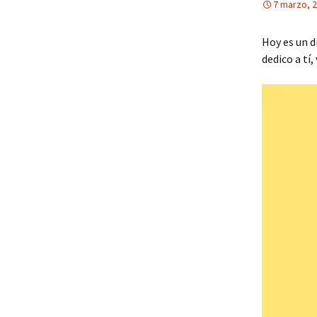
7 marzo, 
Hoy es un d
dedico a tí