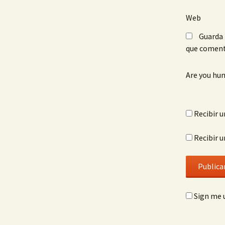
Web
Guarda 
que coment
Are you hu
Recibir u
Recibir u
Sign me u