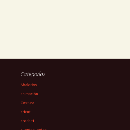
Categorías
Abalorios
animación
Costura
cricut
crochet
cuentacuentos