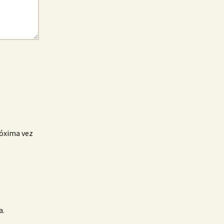
róxima vez
a.