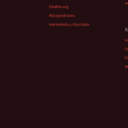
a
EduBox.org
Másquedrones
mermelada y chocolate
M
A
F
F
W