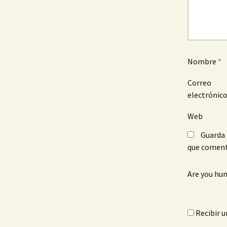
Nombre
*
Correo
electrónic
Web
Guarda 
que coment
Are you hu
Recibir u