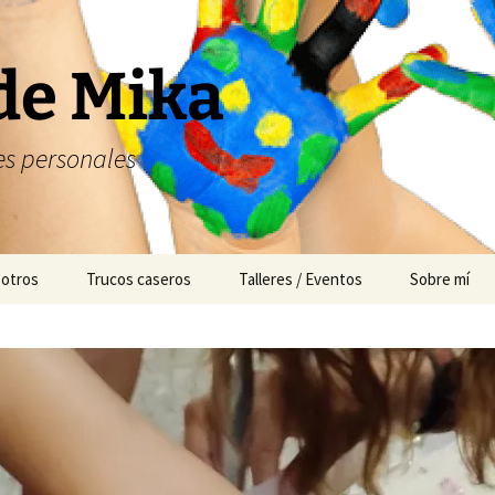
de Mika
s personales
 otros
Trucos caseros
Talleres / Eventos
Sobre mí
Cuentacuentos
Mesas dulces
Animación