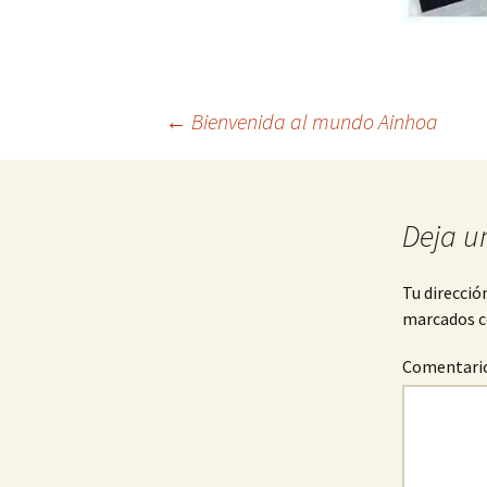
Navegación
←
Bienvenida al mundo Ainhoa
de
Deja u
entradas
Tu direcció
marcados 
Comentari