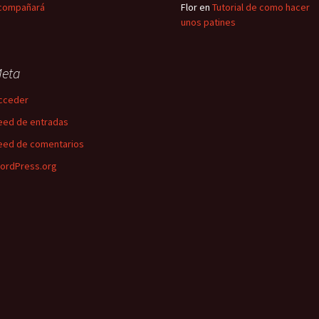
compañará
Flor
en
Tutorial de como hacer
unos patines
eta
cceder
eed de entradas
eed de comentarios
ordPress.org