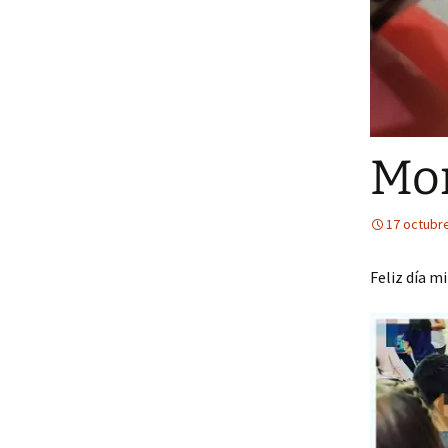
Mo
17 octubr
Feliz día m