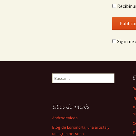
Recibir u
Sign me u
Buscar:
E
R
P
Sitios de interés
P
h
Androdevices
C
Blog de Lorioncilla, una artista y
T
una gran persona.