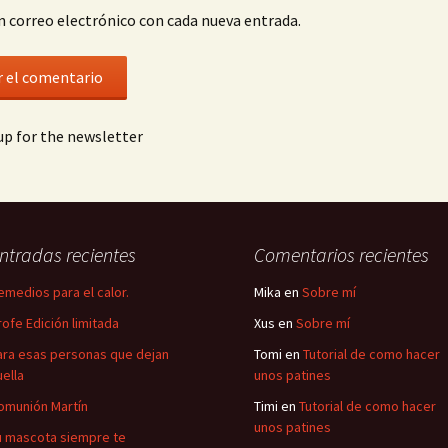
n correo electrónico con cada nueva entrada.
p for the newsletter
ntradas recientes
Comentarios recientes
emedios para el calor.
Mika
en
Sobre mí
rofe Edición limitada
Xus
en
Sobre mí
ara esas personas que dejan
Tomi
en
Tutorial de como hacer
uella
unos patines
omunión Martín
Timi
en
Tutorial de como hacer
unos patines
u mascota siempre te