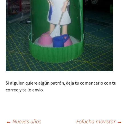
Si alguien quiere algún patrón, deja tu comentario con tu
correo y te lo envio.
Navegación
←
Nuevas uñas
Fofucha movistar
→