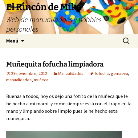
Saltar
El Rincón de Mika
al
Web de manualidades y hobbies
contenido
personales
Buscar:
Menú
Muñequita fofucha limpiadora
29 noviembre, 2012
Manualidades
fofucha
,
gomaeva
,
manualidades
,
muñeca
Buenas a todos, hoy os dejo una fotito de la muñeca que le
he hecho a mi mami, y como siempre está con el trapo en la
mano y limpiando sobre limpio pues le he hecho esta
muñequita: