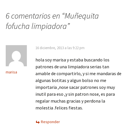
de
6 comentarios en “
Muñequita
fofucha limpiadora
”
entradas
16 diciembre, 2013 a las 9:22 pm
hola soy marisa y estaba buscando los
patrones de una limpiadora serias tan
marisa
amable de compartirlo, y si me mandaras de
algunas botitas y algun bolso no me
importaria ,nose sacar patrones soy muy
inutil para eso ,y sin patron nose, es para
regalar muchas gracias y perdona la
molestia .felices fiestas.
Responder