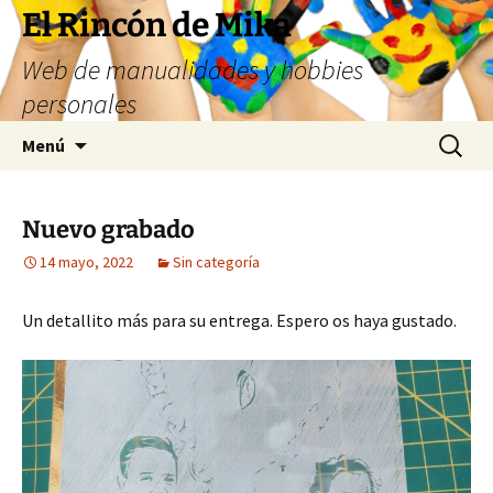
Saltar
El Rincón de Mika
al
Web de manualidades y hobbies
contenido
personales
Buscar:
Menú
Nuevo grabado
14 mayo, 2022
Sin categoría
Un detallito más para su entrega. Espero os haya gustado.