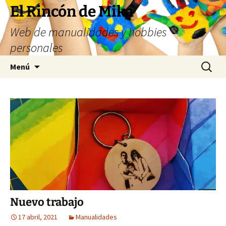
Saltar
El Rincón de Mika
al
Web de manualidades y hobbies
contenido
personales
Buscar:
Menú
Nuevo trabajo
17 abril, 2021
Manualidades