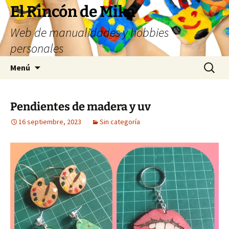
Saltar
El Rincón de Mika
al
Web de manualidades y hobbies
contenido
personales
Buscar:
Menú
Pendientes de madera y uv
16 septiembre, 2023
Sin categoría