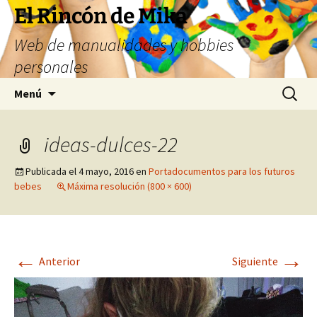
Saltar
El Rincón de Mika
al
Web de manualidades y hobbies
contenido
personales
Buscar:
Menú
ideas-dulces-22
Publicada el
4 mayo, 2016
en
Portadocumentos para los futuros
bebes
Máxima resolución (800 × 600)
←
→
Anterior
Siguiente