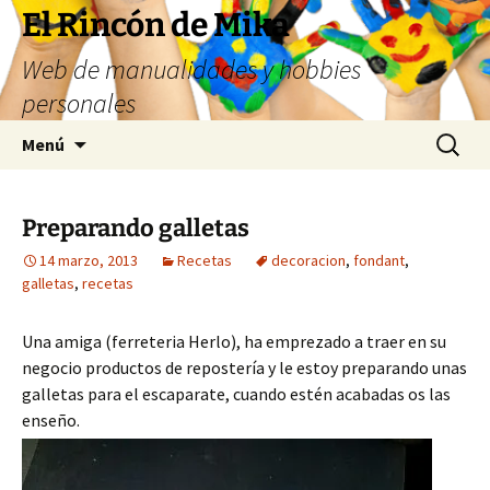
Saltar
El Rincón de Mika
al
Web de manualidades y hobbies
contenido
personales
Buscar:
Menú
Preparando galletas
14 marzo, 2013
Recetas
decoracion
,
fondant
,
galletas
,
recetas
Una amiga (ferreteria Herlo), ha emprezado a traer en su
negocio productos de repostería y le estoy preparando unas
galletas para el escaparate, cuando estén acabadas os las
enseño.