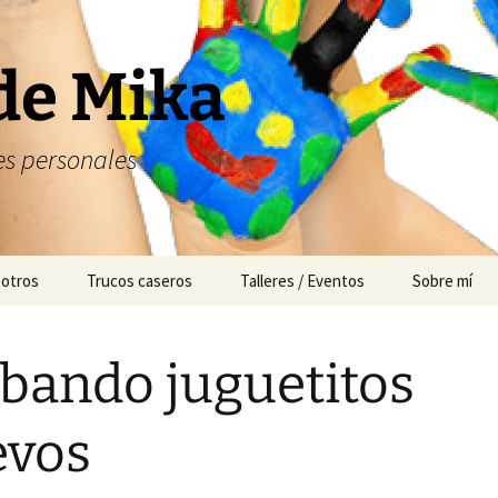
de Mika
s personales
 otros
Trucos caseros
Talleres / Eventos
Sobre mí
Cuentacuentos
bando juguetitos
Mesas dulces
Animación
evos