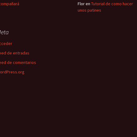
compañará
Flor
en
Tutorial de como hacer
unos patines
eta
cceder
eed de entradas
eed de comentarios
ordPress.org