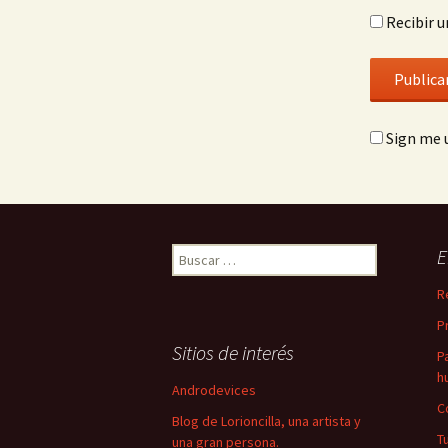
Recibir u
Sign me u
Buscar:
E
R
P
Sitios de interés
P
h
Androdevices
C
Blog de Lorioncilla, una artista y
T
una gran persona.