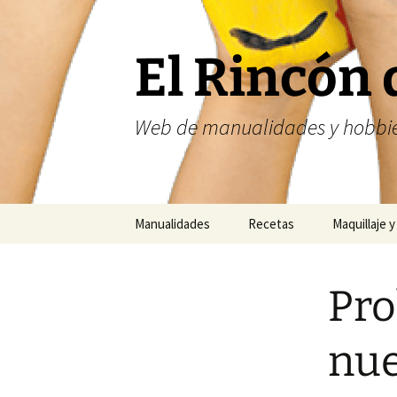
Saltar
al
contenido
El Rincón 
Web de manualidades y hobbie
Manualidades
Recetas
Maquillaje y
Fofuchas
Nailart
Pro
Abalorios
Costura
nu