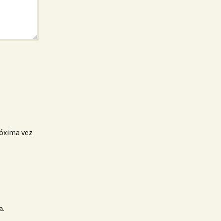
róxima vez
a.