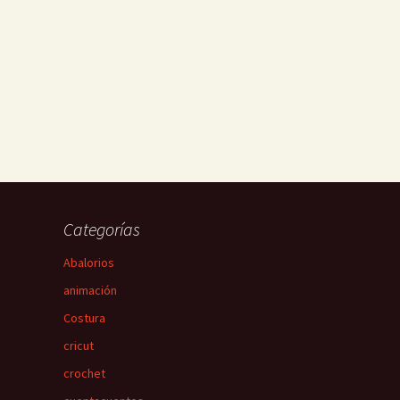
Categorías
Abalorios
animación
Costura
cricut
crochet