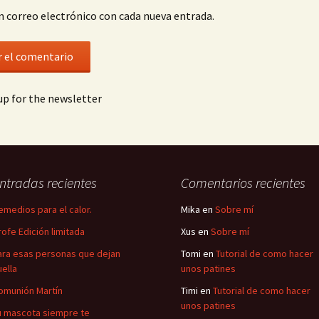
n correo electrónico con cada nueva entrada.
p for the newsletter
ntradas recientes
Comentarios recientes
emedios para el calor.
Mika
en
Sobre mí
rofe Edición limitada
Xus
en
Sobre mí
ara esas personas que dejan
Tomi
en
Tutorial de como hacer
uella
unos patines
omunión Martín
Timi
en
Tutorial de como hacer
unos patines
u mascota siempre te