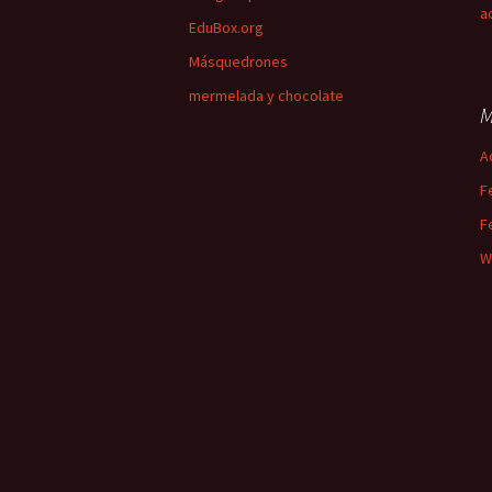
a
EduBox.org
Másquedrones
mermelada y chocolate
M
A
F
F
W