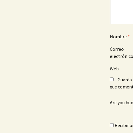
Nombre
*
Correo
electrónic
Web
Guarda 
que coment
Are you hu
Recibir u