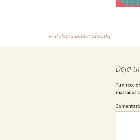
Navegación
←
Pulsera personalizada
de
Deja u
entradas
Tu direcció
marcados 
Comentari