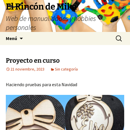
Saltar
El Rincón de Mika
al
Web de manualidades y hobbies
contenido
personales
Buscar:
Menú
Proyecto en curso
21 noviembre, 2023
Sin categoría
Haciendo pruebas para esta Navidad