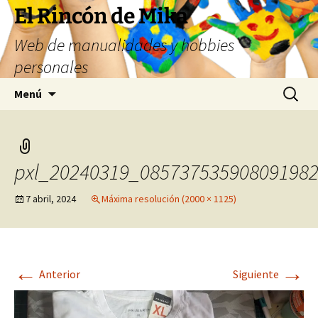
Saltar
El Rincón de Mika
al
Web de manualidades y hobbies
contenido
personales
Buscar:
Menú
pxl_20240319_085737535908091982
7 abril, 2024
Máxima resolución (2000 × 1125)
←
→
Anterior
Siguiente