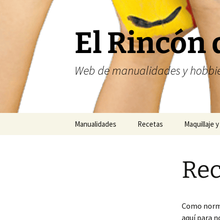
Saltar
al
contenido
El Rincón 
Web de manualidades y hobbie
Manualidades
Recetas
Maquillaje y
Fofuchas
Nailart
Rec
Abalorios
Costura
Como normal
aquí para n