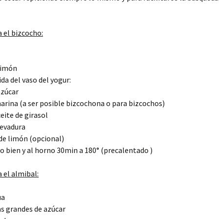
 el bizcocho:
limón
da del vaso del yogur:
azúcar
harina (a ser posible bizcochona o para bizcochos)
ceite de girasol
levadura
de limón (opcional)
o bien y al horno 30min a 180° (precalentado )
 el almibal:
ua
s grandes de azúcar