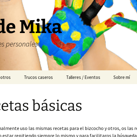
de Mika
s personales
 otros
Trucos caseros
Talleres / Eventos
Sobre mí
Cuentacuentos
etas básicas
Mesas dulces
Animación
mente uso las mismas recetas para el bizcocho y otros, os las r
o estar repitiendo siempre lo mismo y para facilitaros la búsqueda