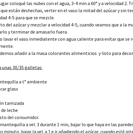
ugar coloqué las nubes con el agua, 3-4 min a 60° y a velocidad 2. T
ue están deshechas, verter en el vaso la mitad del azúcar y sin 
idad 4-5 para que se mezcle.
sto del azúcar y mezclar a velocidad 4-5, cuando veamos que a la m
arlo y terminar de amasarlo fuera.
lavar el vaso inmediatente con agua caliente para evitar que se r
lmente.
demos añadir a la masa colorantes alimenticios y listo para decor
 unas 30/35 galletas:
ntequilla a t° ambiente
car glass
rin tamizada
 de leche
sto del consumidor.
mantequilla a vel. 3 durante 1 min, bajar lo que haya en las paredes
o minuto, bajar la vel. a 1 e ir añadiendo el azúcar, cuando esté in