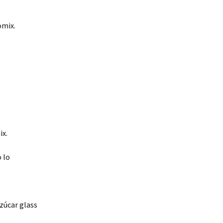
omix.
ix.
 lo
azúcar glass