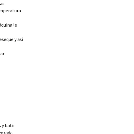
ras
temperatura
áquina le
eseque y así
ar.
 y batir
tegrada