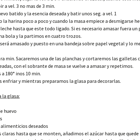
ir a vel. 3 no mas de 3 min.
evo batido y la esencia deseada y batir unos seg. a vel. 1
o la harina poco a poco y cuando la masa empiece a desmigarse he
 leche hasta que este todo ligado. Si es necesario amasar fuera un 
 bola y la partimos en cuatro trozos.
 será amasado y puesto en una bandeja sobre papel vegetal y lo 
ra min. Sacaremos una de las planchas y cortaremos las galletas c
adas, con el sobrante de masa se vuelve a amasar y repetimos.
a 180° inos 10 min.
 enfriar y mientras preparamos la glasa para decorarlas.
 la glasa:
de huevo
s
 alimenticios deseados
 claras hasta que se monten, añadimos el azúcar hasta que quede