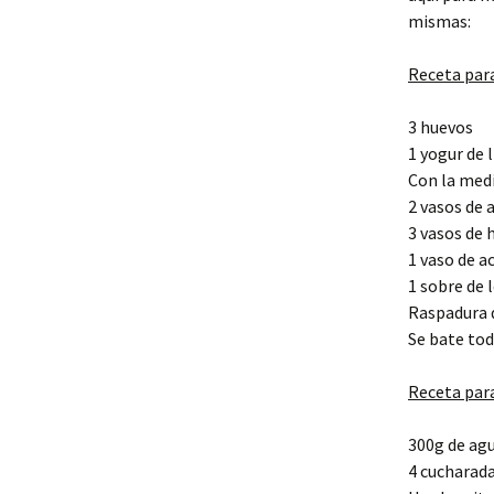
mismas:
Receta para
3 huevos
1 yogur de 
Con la medi
2 vasos de 
3 vasos de 
1 vaso de a
1 sobre de 
Raspadura 
Se bate tod
Receta para
300g de ag
4 cucharada