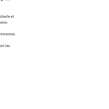
charle el
poco.
meteremos
on las