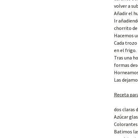
volver a sub
Añadir el hu
Ir añadiend
chorrito de
Hacemos una
Cada trozo
en el frigo.
Tras una ho
formas dese
Horneamos 
Las dejamos
Receta para
dos claras 
Azúcar glas
Colorantes
Batimos las