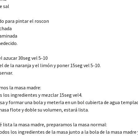
e sal
o para pintar el roscon
rchada
laminada
edecido.
el azucar 30seg vel 5-10
el de la naranja y el limón y poner 15seg vel 5-10.
servar.
mos la masa madre:
 los ingredientes y mezclar 15seg vel4.
sa y formar una bola y meterla en un bol cubierta de agua templa
asa flote y doble su volumen, estará lista.
é lista la masa madre, preparamos la masa normal:
os los ingredientes de la masa junto a la bola de la masa madre