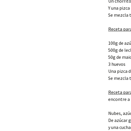
Un chorrito
Y una pizca 
Se mezcla t
Receta para
100g de az
500g de lec
50g de mai
3 huevos
Una pizca d
Se mezcla t
Receta par
encontre a 
Nubes, azúc
De azúcar g
y una cucha