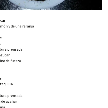
úcar
limón y de una raranja
:
e
adura prensada
azúcar
ina de fuerza
e
tequilla
adura prensada
a de azahar
ina