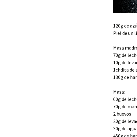
120g de az
Piel de un 
Masa madre
70g de lech
10g de lev
1chdita de 
130g de har
Masa:
60g de lech
70g de man
2 huevos
20g de lev
30g de agu
450g de har