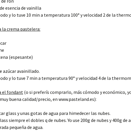
 de ron
de esencia de vainilla
odo y lo tuve 10 min a temperatura 100° y velocidad 2 de la therm
 la crema pastelera:
úcar
he
cena (espesante)
e azúcar avainillado.
odo y lo tuve 7 min a temperatura 90° y velocidad 4 de la thermom
a el fondant
(o si preferís comprarlo, más cómodo y económico, yo
muy buena calidad/precio, en www.pasteland.es):
ar glass y unas gotas de agua para himedecer las nubes.
lass siempre el dobles q de nubes. Yo use 200g de nubes y 400g de 
rada pequeña de agua.