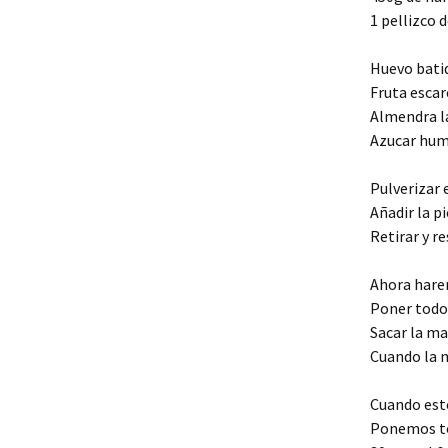
1 pellizco d
Huevo batid
Fruta esca
Almendra 
Azucar hum
Pulverizar 
Añadir la pi
Retirar y re
Ahora hare
Poner todos
Sacar la ma
Cuando la m
Cuando est
Ponemos tod