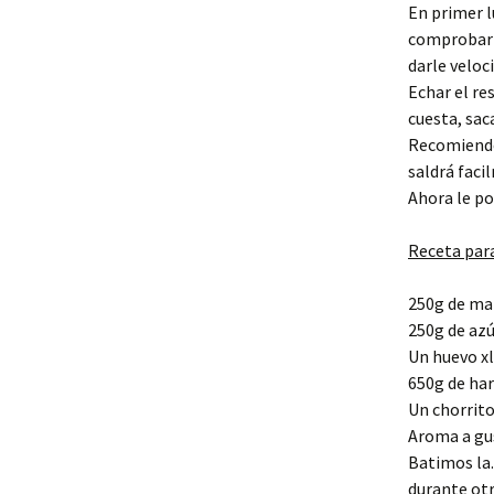
En primer l
comprobar q
darle veloc
Echar el re
cuesta, sac
Recomiendo 
saldrá faci
Ahora le po
Receta para
250g de ma
250g de azú
Un huevo xl
650g de ha
Un chorrito
Aroma a gu
Batimos la.
durante otr