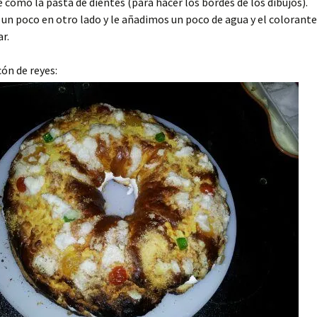
 como la pasta de dientes (para hacer los bordes de los dibujos).
n poco en otro lado y le añadimos un poco de agua y el colorante
r.
ón de reyes: