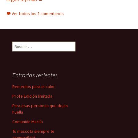
Ver todos los 2 comentarios
Buscar:
Entradas recientes
Remedios para el calor.
Profe Edición limitada
Para esas personas que dejan
huella
Comunión Martín
Tu mascota siempre te
acompañará