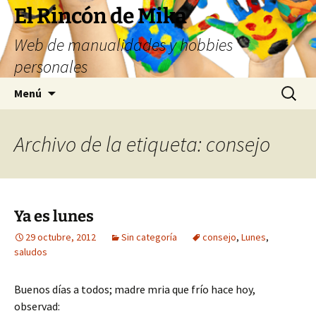
Saltar
El Rincón de Mika
al
Web de manualidades y hobbies
contenido
personales
Buscar:
Menú
Archivo de la etiqueta: consejo
Ya es lunes
29 octubre, 2012
Sin categoría
consejo
,
Lunes
,
saludos
Buenos días a todos; madre mria que frío hace hoy,
observad: