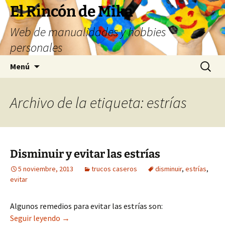
Saltar
El Rincón de Mika
al
Web de manualidades y hobbies
contenido
personales
Buscar:
Menú
Archivo de la etiqueta: estrías
Disminuir y evitar las estrías
5 noviembre, 2013
trucos caseros
disminuir
,
estrías
,
evitar
Algunos remedios para evitar las estrías son:
Disminuir y evitar las estrías
Seguir leyendo
→