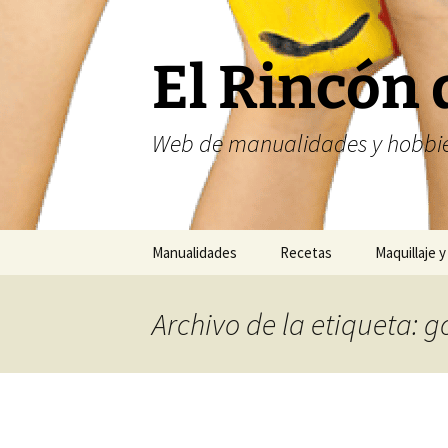
Saltar
al
contenido
El Rincón 
Web de manualidades y hobbie
Manualidades
Recetas
Maquillaje y
Fofuchas
Nailart
Archivo de la etiqueta
Abalorios
Costura