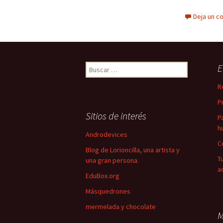
Deja un c
Buscar:
E
R
P
Sitios de interés
P
h
Androdevices
C
Blog de Lorioncilla, una artista y
T
una gran persona.
a
EduBox.org
Másquedrones
mermelada y chocolate
M