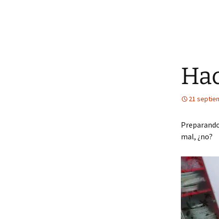
Hac
21 septie
Preparando 
mal, ¿no?