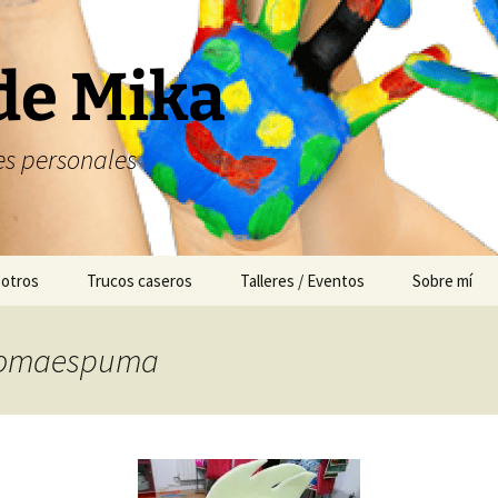
de Mika
s personales
 otros
Trucos caseros
Talleres / Eventos
Sobre mí
Cuentacuentos
: gomaespuma
Mesas dulces
Animación