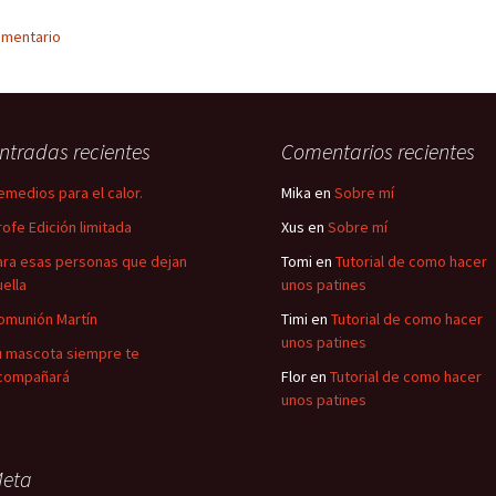
omentario
ntradas recientes
Comentarios recientes
emedios para el calor.
Mika
en
Sobre mí
rofe Edición limitada
Xus
en
Sobre mí
ara esas personas que dejan
Tomi
en
Tutorial de como hacer
uella
unos patines
omunión Martín
Timi
en
Tutorial de como hacer
unos patines
u mascota siempre te
compañará
Flor
en
Tutorial de como hacer
unos patines
eta