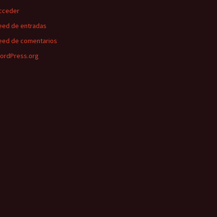
cceder
eed de entradas
eed de comentarios
ordPress.org