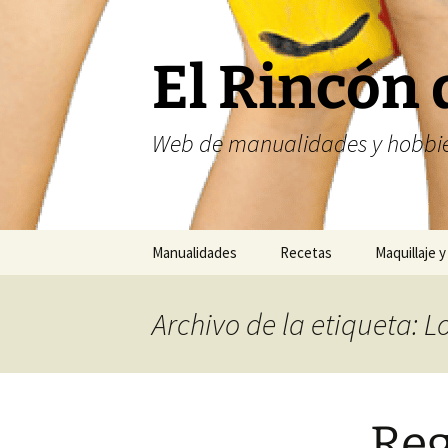
Saltar
al
contenido
El Rincón 
Web de manualidades y hobbie
Manualidades
Recetas
Maquillaje y
Fofuchas
Nailart
Archivo de la etiqueta: L
Abalorios
Costura
Reg