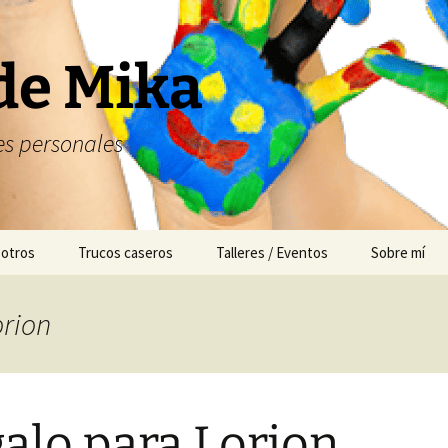
de Mika
s personales
 otros
Trucos caseros
Talleres / Eventos
Sobre mí
Cuentacuentos
orion
Mesas dulces
Animación
alo para Lorion