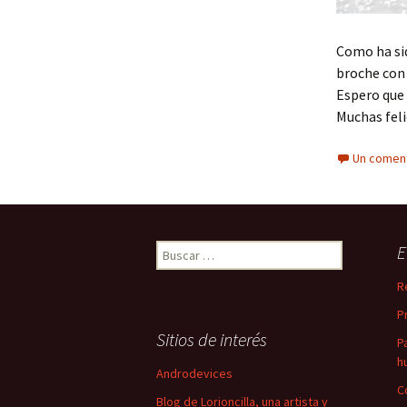
Como ha si
broche con
Espero que 
Muchas fel
Un coment
Buscar:
E
R
P
Sitios de interés
P
h
Androdevices
C
Blog de Lorioncilla, una artista y