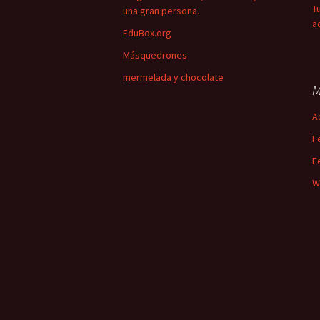
T
una gran persona.
a
EduBox.org
Másquedrones
mermelada y chocolate
M
A
F
F
W