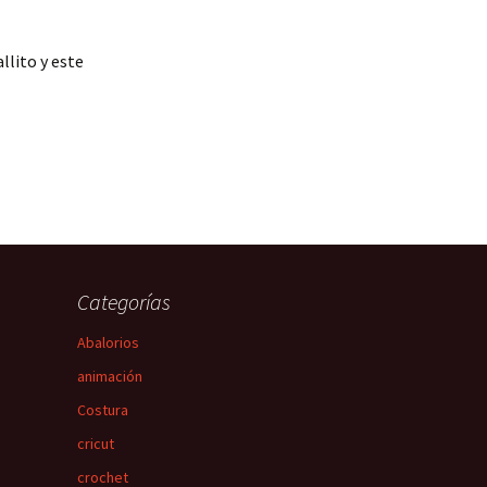
allito y este
Categorías
Abalorios
animación
Costura
cricut
crochet