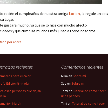
do recién el cumpleaños de nuestra amiga
Lorion
, le regale un det
 su Logo.
le gustara mucho, ya que se lo hice con mucho afecto.
icidades y que cumplas muchos más junto a todos nosotros.
ario por ahora
ntradas recientes
Comentarios recientes
emedios para el calor.
Mika
en
Sobre mí
rofe Edición limitada
Xus
en
Sobre mí
ara esas personas que dejan
Tomi
en
Tutorial de como hacer
uella
unos patines
omunión Martín
Timi
en
Tutorial de como hacer