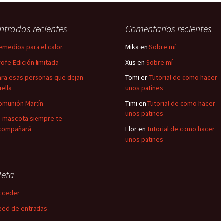
ntradas recientes
Comentarios recientes
emedios para el calor.
Mika
en
Sobre mí
rofe Edición limitada
Xus
en
Sobre mí
ara esas personas que dejan
Tomi
en
Tutorial de como hacer
uella
unos patines
omunión Martín
Timi
en
Tutorial de como hacer
unos patines
u mascota siempre te
compañará
Flor
en
Tutorial de como hacer
unos patines
eta
cceder
eed de entradas