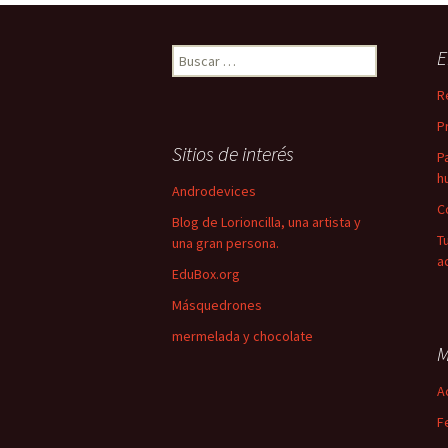
Buscar:
E
R
P
Sitios de interés
P
h
Androdevices
C
Blog de Lorioncilla, una artista y
T
una gran persona.
a
EduBox.org
Másquedrones
mermelada y chocolate
M
A
F