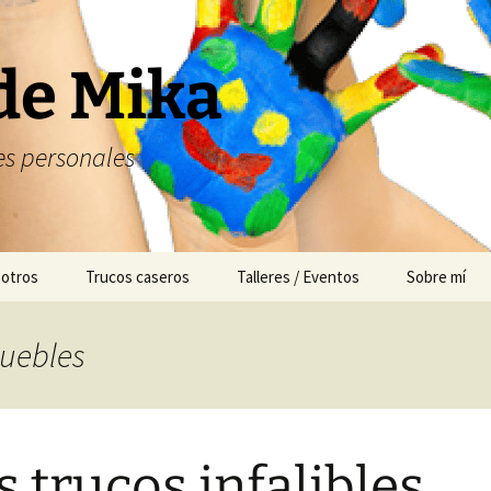
de Mika
s personales
 otros
Trucos caseros
Talleres / Eventos
Sobre mí
Cuentacuentos
muebles
Mesas dulces
Animación
s trucos infalibles