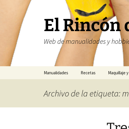
Saltar
al
contenido
El Rincón 
Web de manualidades y hobbie
Manualidades
Recetas
Maquillaje y
Fofuchas
Nailart
Archivo de la etiqueta: 
Abalorios
Costura
Tre