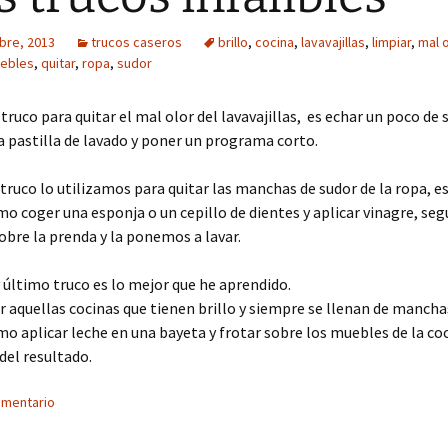
bre, 2013
trucos caseros
brillo
,
cocina
,
lavavajillas
,
limpiar
,
mal o
ebles
,
quitar
,
ropa
,
sudor
 truco para quitar el mal olor del lavavajillas, es echar un poco de 
pastilla de lavado y poner un programa corto.
truco lo utilizamos para quitar las manchas de sudor de la ropa, e
mo coger una esponja o un cepillo de dientes y aplicar vinagre, s
bre la prenda y la ponemos a lavar.
 y último truco es lo mejor que he aprendido.
r aquellas cocinas que tienen brillo y siempre se llenan de mancha
mo aplicar leche en una bayeta y frotar sobre los muebles de la co
 del resultado.
omentario