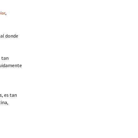
lor
,
sal donde
s tan
eguidamente
s, es tan
cina,