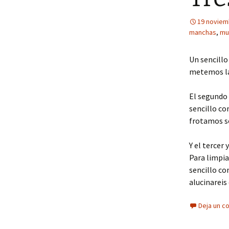
19 noviem
manchas
,
mu
Un sencillo
metemos la 
El segundo 
sencillo co
frotamos so
Y el tercer
Para limpia
sencillo co
alucinareis
Deja un c