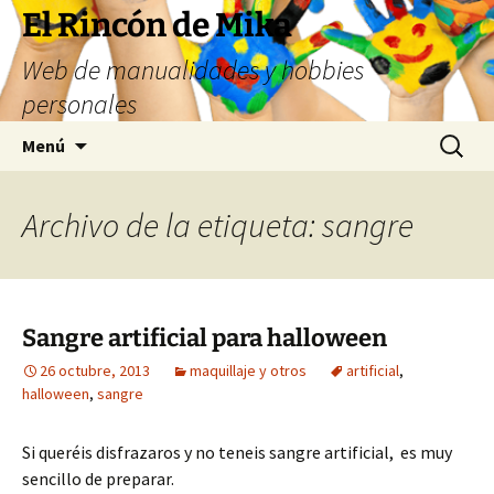
Saltar
El Rincón de Mika
al
Web de manualidades y hobbies
contenido
personales
Buscar:
Menú
Archivo de la etiqueta: sangre
Sangre artificial para halloween
26 octubre, 2013
maquillaje y otros
artificial
,
halloween
,
sangre
Si queréis disfrazaros y no teneis sangre artificial, es muy
sencillo de preparar.