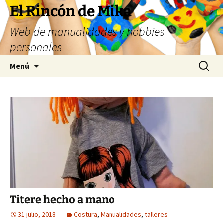
Saltar
El Rincón de Mika
al
Web de manualidades y hobbies
contenido
personales
Buscar:
Menú
Titere hecho a mano
31 julio, 2018
Costura
,
Manualidades
,
talleres