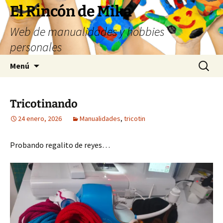
Saltar
El Rincón de Mika
al
Web de manualidades y hobbies
contenido
personales
Buscar:
Menú
Tricotinando
24 enero, 2026
Manualidades
,
tricotin
Probando regalito de reyes…