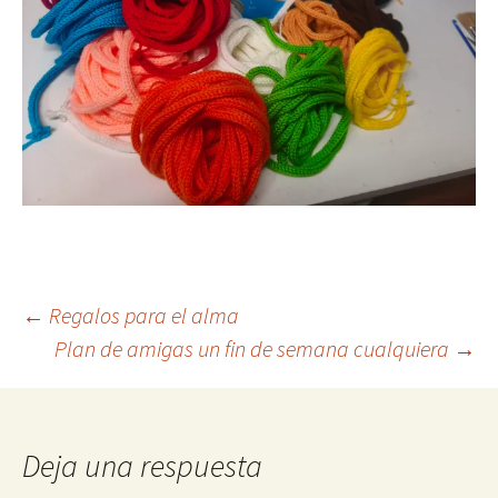
Navegación
←
Regalos para el alma
Plan de amigas un fin de semana cualquiera
→
de
entradas
Deja una respuesta