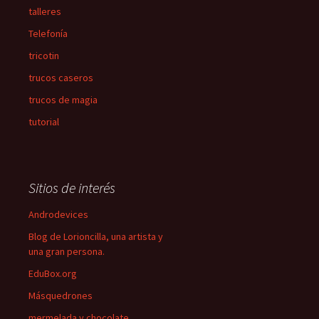
talleres
Telefonía
tricotin
trucos caseros
trucos de magia
tutorial
Sitios de interés
Androdevices
Blog de Lorioncilla, una artista y
una gran persona.
EduBox.org
Másquedrones
mermelada y chocolate