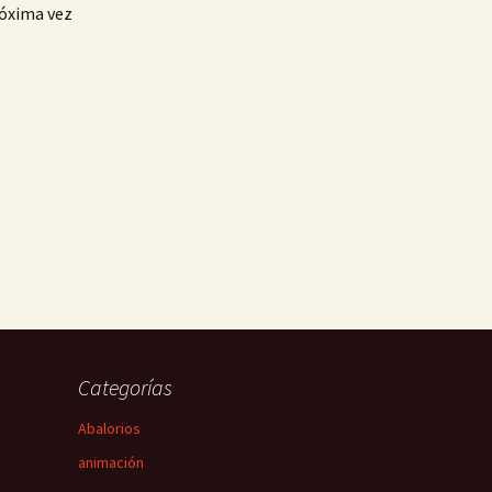
róxima vez
Categorías
Abalorios
animación