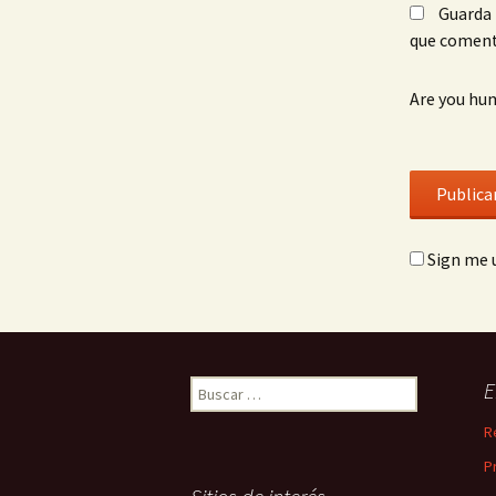
Guarda 
que coment
Are you hu
Sign me u
Buscar:
E
R
P