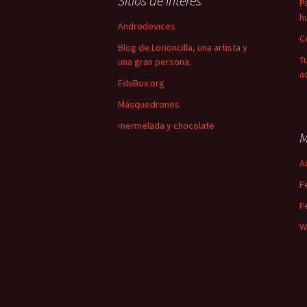
Sitios de interés
P
h
Androdevices
C
Blog de Lorioncilla, una artista y
T
una gran persona.
a
EduBox.org
Másquedrones
mermelada y chocolate
M
A
F
F
W