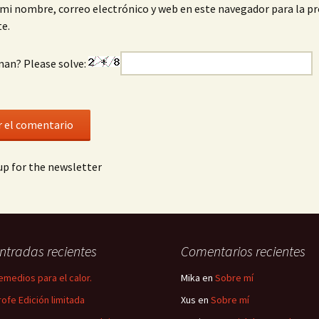
mi nombre, correo electrónico y web en este navegador para la p
e.
man? Please solve:
p for the newsletter
ntradas recientes
Comentarios recientes
emedios para el calor.
Mika
en
Sobre mí
rofe Edición limitada
Xus
en
Sobre mí