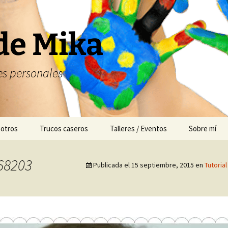
de Mika
s personales
 otros
Trucos caseros
Talleres / Eventos
Sobre mí
Cuentacuentos
68203
Publicada el
15 septiembre, 2015
en
Tutorial
Mesas dulces
Animación