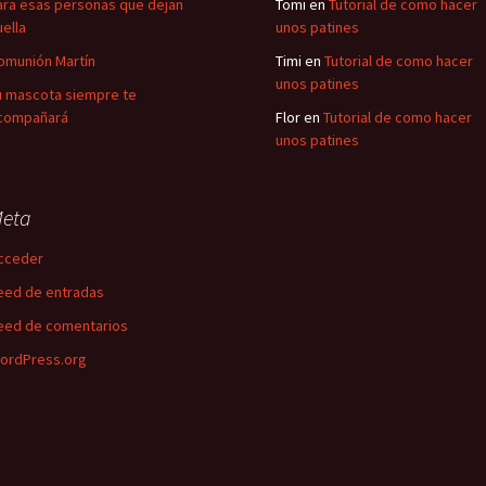
ara esas personas que dejan
Tomi
en
Tutorial de como hacer
uella
unos patines
omunión Martín
Timi
en
Tutorial de como hacer
unos patines
u mascota siempre te
compañará
Flor
en
Tutorial de como hacer
unos patines
eta
cceder
eed de entradas
eed de comentarios
ordPress.org