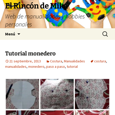
Saltar
El Rincón de Mika
al
Web de manualidades y hobbies
contenido
personales
Buscar:
Menú
Tutorial monedero
21 septiembre, 2013
Costura
,
Manualidades
costura
,
manualidades
,
monedero
,
paso a paso
,
tutorial