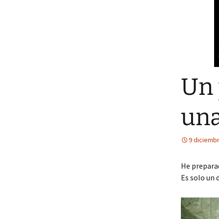
Un 
una
9 diciemb
He preparad
Es solo un 