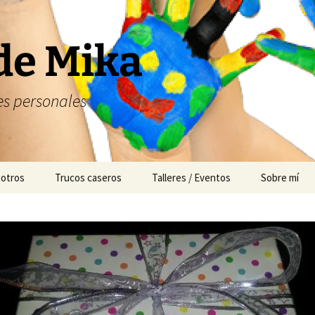
de Mika
s personales
 otros
Trucos caseros
Talleres / Eventos
Sobre mí
Cuentacuentos
Mesas dulces
Animación