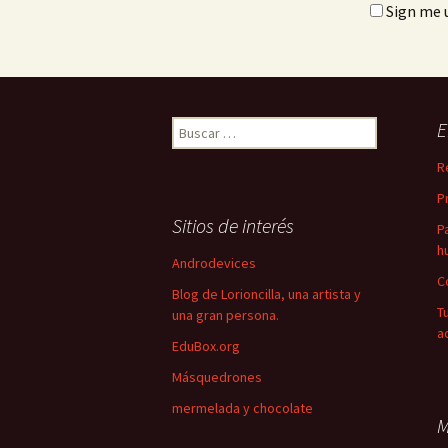
Sign me u
Buscar:
E
R
P
Sitios de interés
P
h
Androdevices
C
Blog de Lorioncilla, una artista y
T
una gran persona.
a
EduBox.org
Másquedrones
mermelada y chocolate
M