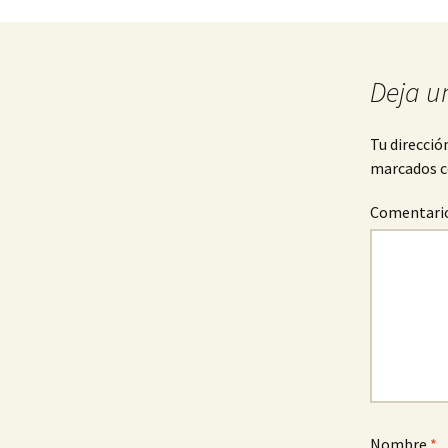
Navegación
de
Deja u
entradas
Tu direcció
marcados 
Comentari
Nombre
*