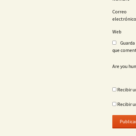
Correo
electrónic
Web
Guarda 
que coment
Are you hu
Recibir u
Recibir u