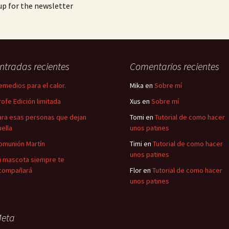
p for the newsletter
ntradas recientes
Comentarios recientes
emedios para el calor.
Mika
en
Sobre mí
rofe Edición limitada
Xus
en
Sobre mí
ara esas personas que dejan
Tomi
en
Tutorial de como hacer
uella
unos patines
omunión Martín
Timi
en
Tutorial de como hacer
unos patines
u mascota siempre te
compañará
Flor
en
Tutorial de como hacer
unos patines
eta