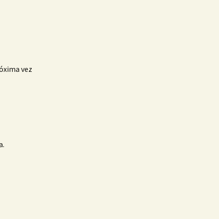
róxima vez
a.