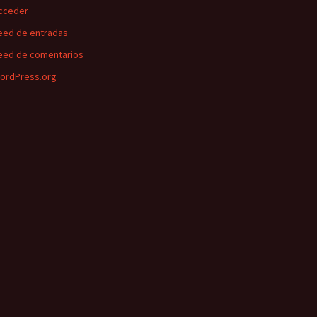
cceder
eed de entradas
eed de comentarios
ordPress.org