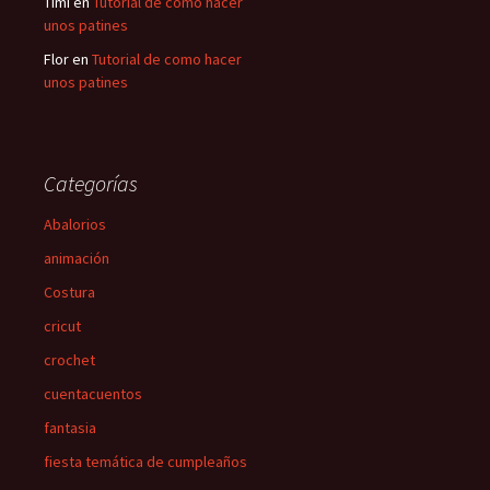
Timi
en
Tutorial de como hacer
unos patines
Flor
en
Tutorial de como hacer
unos patines
Categorías
Abalorios
animación
Costura
cricut
crochet
cuentacuentos
fantasia
fiesta temática de cumpleaños