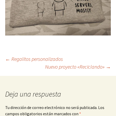
Navegación
←
Regalitos personalizados
Nuevo proyecto «Reciclando»
→
de
entradas
Deja una respuesta
Tu dirección de correo electrónico no será publicada.
Los
campos obligatorios están marcados con
*