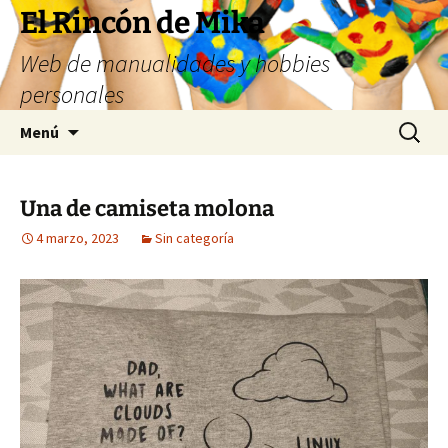
Saltar
El Rincón de Mika
al
Web de manualidades y hobbies
contenido
personales
Buscar:
Menú
Una de camiseta molona
4 marzo, 2023
Sin categoría